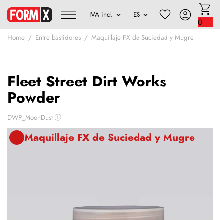
0
Home
Entre bastidores
Maquillaje FX de Suciedad y Mugre
Fleet Street Dirt Works
Powder
DWP_MoonDust
ⓘ
Maquillaje FX de Suciedad y Mugre