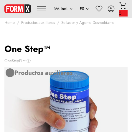
0
Home
Productos auxiliares
Sellador y Agente Desmoldante
One Step™
OneStepPint
ⓘ
Productos auxiliares