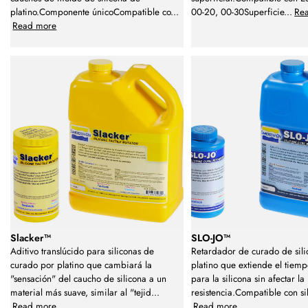
platino.Componente únicoCompatible co
...
00-20, 00-30Superficie
...
Re
Read more
Slacker™
SLO-JO™
Aditivo translúcido para siliconas de
Retardador de curado de sil
curado por platino que cambiará la
platino que extiende el tiemp
"sensación" del caucho de silicona a un
para la silicona sin afectar la
material más suave, similar al "tejid
...
resistencia.Compatible con si
Read more
Read more