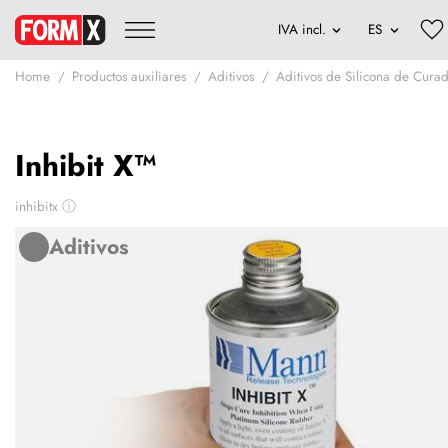
Home
Productos auxiliares
Aditivos
Aditivos de Silicona de Curad
Inhibit X™
inhibitx
ⓘ
Aditivos