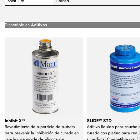
Shelf Life
Limited
Disponible en
Aditivos
Inhibit X™
SLIDE™ STD
Revestimiento de superficie de sustrato
Aditivo líquido para caucho d
para prevenir la inhibición de curado en
curado con platino para reduc
cauchos de molde de silicona de
superficial.Compatible con Ec