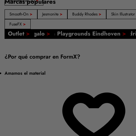
Marcas populares
Impresoras 3D
>
Smooth-On
>
Jesmonite
>
Buddy Rhodes
>
Skin Illustrato
FuseFX
>
Nuestras tiendas: Ámsterdam, Barcelona, Mad
Tutoriales online
FormX Academy
Evento: FormX en Playgrounds Eindhoven
Tarjeta regalo
Outlet
>
>
>
>
>
¿Por qué comprar en FormX?
Amamos el material