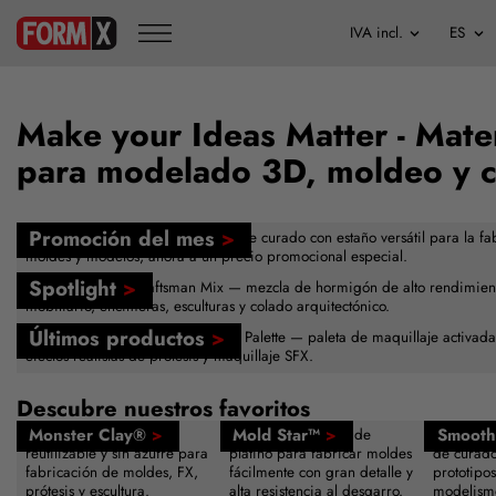
Make your Ideas Matter - Mater
para modelado 3D, moldeo y 
Promoción del mes
>
FormSil 25 — caucho de silicona de curado con estaño versátil para la fa
moldes y modelos, ahora a un precio promocional especial.
Spotlight
>
Buddy Rhodes™ Craftsman Mix — mezcla de hormigón de alto rendimien
mobiliario, encimeras, esculturas y colado arquitectónico.
Últimos productos
>
Nuevo — Skin Illustrator Creations Palette — paleta de maquillaje activad
efectos realistas de prótesis y maquillaje SFX.
Descubre nuestros favoritos
Monster Clay®
>
Mold Star™
>
Smooth
Plastilina de modelado
Caucho de silicona de
Resina de
reutilizable y sin azufre para
platino para fabricar moldes
de curado
fabricación de moldes, FX,
fácilmente con gran detalle y
prototipos
prótesis y escultura.
alta resistencia al desgarro.
modelismo