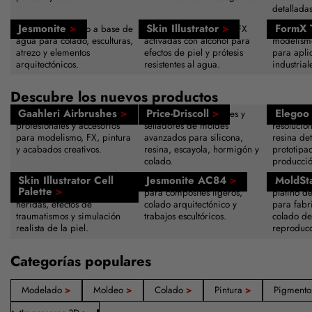
detalladas
Jesmonite
>
Skin Illustrator
>
FormX 
Composite acrílico a base de
Paletas de maquillaje SFX
Herramie
agua para colado, esculturas,
activadas con alcohol para
modelismo
atrezo y elementos
efectos de piel y prótesis
para apli
arquitectónicos.
resistentes al agua.
industrial
Descubre los nuevos productos
Gaahleri Airbrushes
>
Price-Driscoll
>
Elegoo 
Sistemas de aerografía
Agentes desmoldeantes y
Impresora
profesionales y accesorios
selladores de moldes
resolució
para modelismo, FX, pintura
avanzados para silicona,
resina det
y acabados creativos.
resina, escayola, hormigón y
prototipa
colado.
producció
Skin Illustrator Cell
Jesmonite AC84
>
MoldSt
Paleta de maquillaje activada
Sistema de resina acrílica
Caucho de
Palette
>
con alcohol para hematomas,
para composites ligeros,
platino d
heridas, efectos de
colado arquitectónico y
para fabr
traumatismos y simulación
trabajos escultóricos.
colado de
realista de la piel.
reproducc
Categorías populares
Modelado
>
Moldeo
>
Colado
>
Pintura
>
Pigment