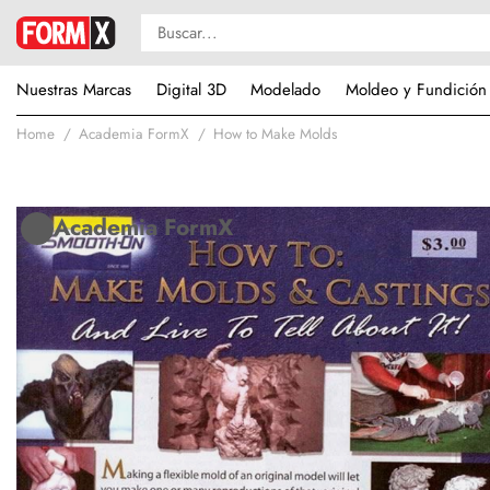
Nuestras Marcas
Digital 3D
Modelado
Moldeo y Fundición
Home
Academia FormX
How to Make Molds
Academia FormX