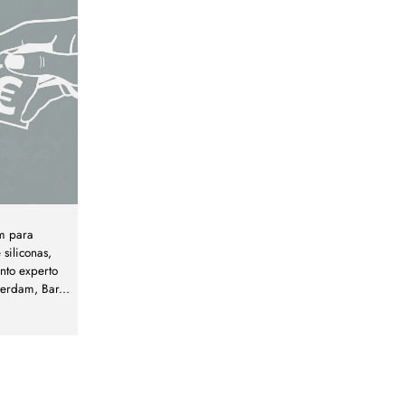
m para
siliconas,
nto experto
terdam, Bar
...