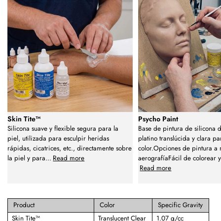
Skin Tite™
Psycho Paint
Silicona suave y flexible segura para la
Base de pintura de silicona 
piel, utilizada para esculpir heridas
platino translúcida y clara pa
rápidas, cicatrices, etc., directamente sobre
color.Opciones de pintura a
la piel y para
...
Read more
aerografíaFácil de colorear y
Read more
Product
Color
Specific Gravity
Skin Tite™
Translucent Clear
1.07 g/cc