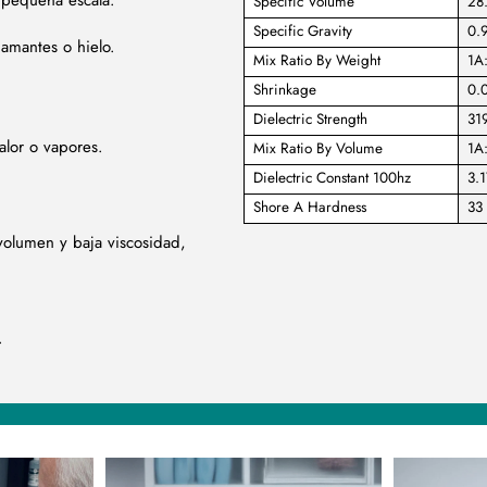
 pequeña escala.
Specific Volume
28.
Specific Gravity
0.
amantes o hielo.
Mix Ratio By Weight
1A
Shrinkage
0.0
Dielectric Strength
319
alor o vapores.
Mix Ratio By Volume
1A
Dielectric Constant 100hz
3.
Shore A Hardness
33
volumen y baja viscosidad,
.