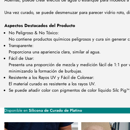
Además, puede crear efectos de agua o estanque para modelos a
Una vez curado, se puede desmenuzar para parecer vidrio roto, di
Aspectos Destacados del Producto
No Peligroso & No Tóxico:
No contiene productos químicos peligrosos y cura sin generar c
Transparente:
Proporciona una apariencia clara, similar al agua.
Fácil de Usar:
Presenta una proporción de mezcla y medición fácil de 1:1 por 
minimizando la formación de burbujas.
Resistente a los Rayos UV y Fácil de Colorear:
El material curado es resistente a los rayos UV.
Se puede añadir color con pigmentos de color líquido Silc Pig™
Disponible en
Silicona de Curado de Platino