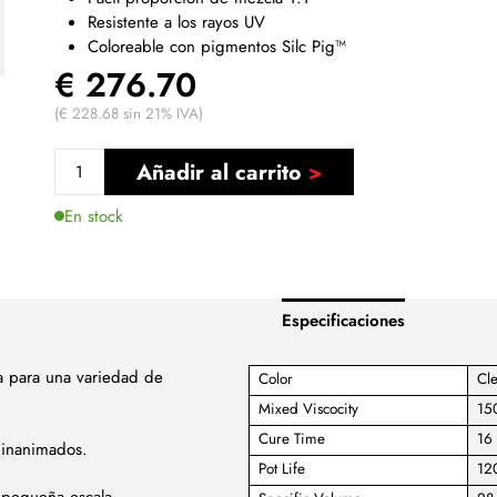
Resistente a los rayos UV
Coloreable con pigmentos Silc Pig™
€ 276.70
(€ 228.68 sin 21% IVA)
Añadir al carrito
En stock
Especificaciones
a para una variedad de
Color
Cl
Mixed Viscocity
15
Cure Time
16 
s inanimados.
Pot Life
12