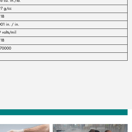
6 cu. in./lb.
97 g/cc
:1B
01 in. / in.
 volts/mil
:1B
170000