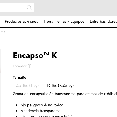
Productos auxiliares
Herramientas y Equipos
Entre bastidores
o™ K
Encapso™ K
Encapsox
ⓘ
Tamaño
2.2 lbs (1 kg)
16 lbs (7.26 kg)
Goma de encapsulación transparente para efectos de exhibic
No peligroso & no tóxico
Apariencia transparente
Fácil proporción de mezcla 1:1