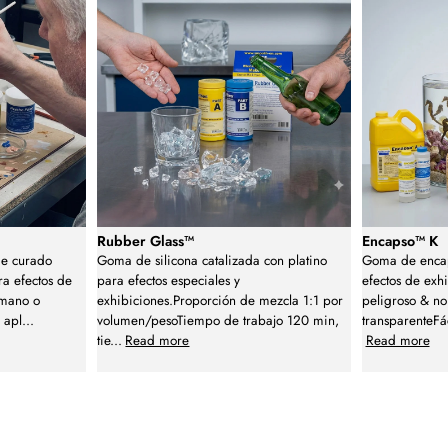
Rubber Glass™
Encapso™ K
de curado
Goma de silicona catalizada con platino
Goma de encap
ra efectos de
para efectos especiales y
efectos de exh
 mano o
exhibiciones.Proporción de mezcla 1:1 por
peligroso & no
 apl
...
volumen/pesoTiempo de trabajo 120 min,
transparenteFá
tie
...
Read more
Read more