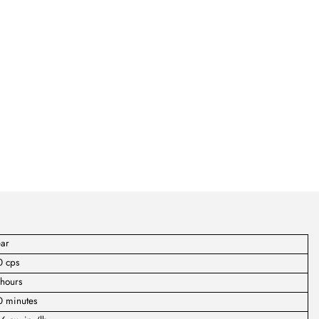
ear
0 cps
hours
0 minutes