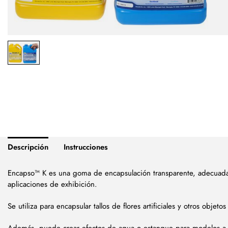
Descripción
Instrucciones
Encapso™ K es una goma de encapsulación transparente, adecuad
aplicaciones de exhibición.
Se utiliza para encapsular tallos de flores artificiales y otros objeto