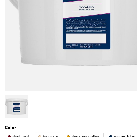
Color
dark red
fair skin
flocking yellow
ocean blue