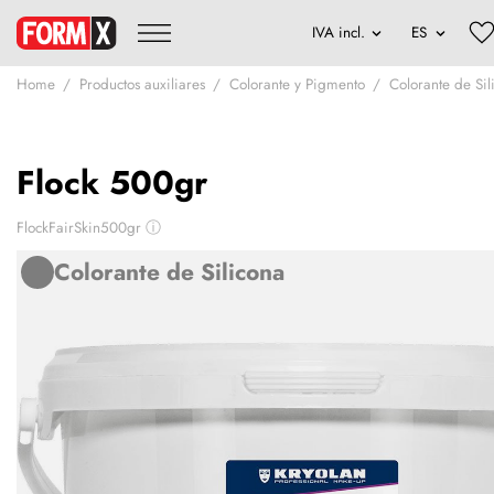
Home
Productos auxiliares
Colorante y Pigmento
Colorante de Sil
Flock 500gr
FlockFairSkin500gr
ⓘ
Colorante de Silicona