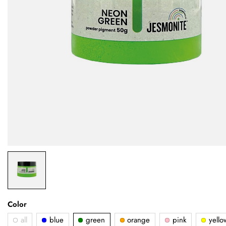
Color
all
blue
green
orange
pink
yello