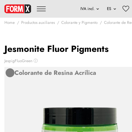
Home
Productos auxiliares
Colorante y Pigmento
Colorante de Res
Jesmonite Fluor Pigments
JespigFluoGreen
ⓘ
Colorante de Resina Acrílica