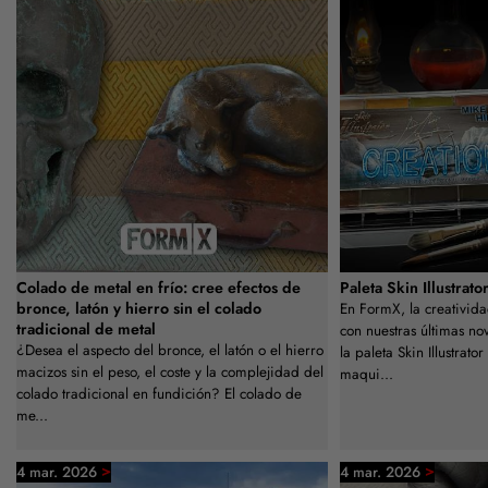
Colado de metal en frío: cree efectos de
Paleta Skin Illustrato
bronce, latón y hierro sin el colado
En FormX, la creativida
tradicional de metal
con nuestras últimas 
¿Desea el aspecto del bronce, el latón o el hierro
la paleta Skin Illustrat
macizos sin el peso, el coste y la complejidad del
maqui...
colado tradicional en fundición? El colado de
me...
>
>
4 mar. 2026
4 mar. 2026