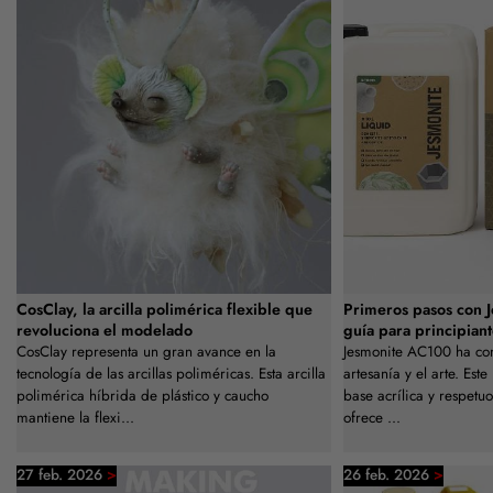
CosClay, la arcilla polimérica flexible que
Primeros pasos con 
revoluciona el modelado
guía para principiant
CosClay representa un gran avance en la
Jesmonite AC100 ha co
tecnología de las arcillas poliméricas. Esta arcilla
artesanía y el arte. Est
polimérica híbrida de plástico y caucho
base acrílica y respet
mantiene la flexi...
ofrece ...
>
>
27 feb. 2026
26 feb. 2026