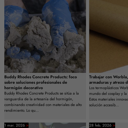
Buddy Rhodes Concrete Products: foco
Trabajar con Worbla, 
sobre soluciones profesionales de
armaduras y atrezo d
hormigón decorativo
Los termoplásticos Wor
Buddy Rhodes Concrete Products se sitúa a la
mundo del cosplay y la 
vanguardia de la artesanía del hormigón,
Estos materiales innova
combinando creatividad con materiales de alto
solución accesib...
rendimiento. Lo qu...
>
>
1 mar. 2026
28 feb. 2026