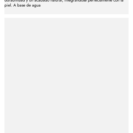
durabilidad y un acabado natural, integrándose perfectamente con la
piel. A base de agua