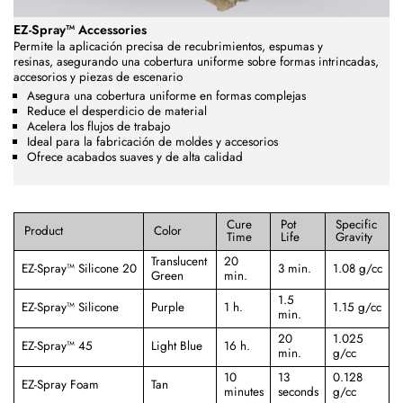
EZ-Spray™ Accessories
Permite la aplicación precisa de recubrimientos, espumas y
resinas,
asegurando una cobertura uniforme sobre formas intrincadas,
accesorios y piezas de escenario
Asegura una cobertura uniforme en formas complejas
Reduce el desperdicio de material
Acelera los flujos de trabajo
Ideal para la fabricación de moldes y accesorios
Ofrece acabados suaves y de alta calidad
Cure
Pot
Specific
Product
Color
Time
Life
Gravity
Translucent
20
EZ-Spray™ Silicone 20
3 min.
1.08 g/cc
Green
min.
1.5
EZ-Spray™ Silicone
Purple
1 h.
1.15 g/cc
min.
20
1.025
EZ-Spray™ 45
Light Blue
16 h.
min.
g/cc
10
13
0.128
EZ-Spray Foam
Tan
minutes
seconds
g/cc