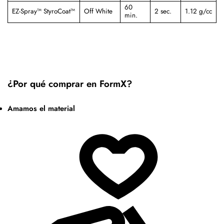
60
EZ-Spray™ StyroCoat™
Off White
2 sec.
1.12 g/cc
min.
¿Por qué comprar en FormX?
Amamos el material