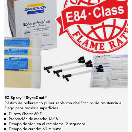
EZ-Spray™ StyroCoat™
Plástico de poliuretano pulverizable con clasificación de resistencia al
fuego para recubrir superficies.
Dureza Shore: 80 D
Proporción de mezcla: 1A:1B
Tiempo de vida en el recipiente: 2 segundos
Tiempo de curado: 60 minutos