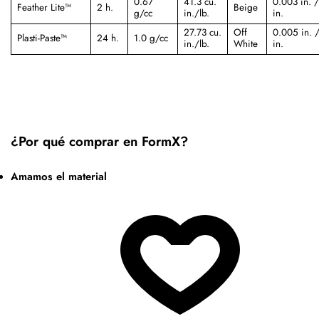
0.67
41.3 cu.
0.003 in. /
Feather Lite™
2 h.
Beige
g/cc
in./lb.
in.
27.73 cu.
Off
0.005 in. 
Plasti-Paste™
24 h.
1.0 g/cc
in./lb.
White
in.
¿Por qué comprar en FormX?
Amamos el material