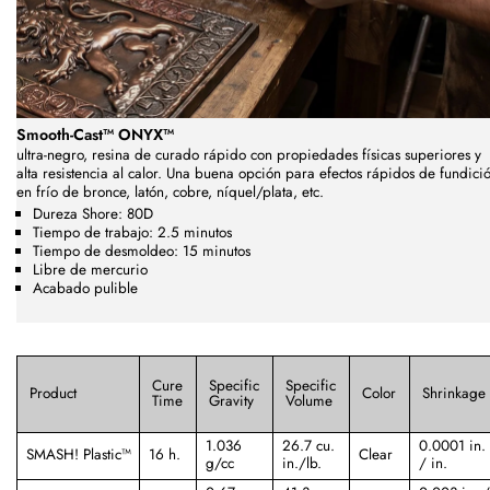
Smooth-Cast™ ONYX™
ultra-negro,
resina de curado rápido con propiedades físicas superiores y
alta resistencia al calor. Una buena opción para efectos rápidos de fundici
en frío de bronce, latón, cobre, níquel/plata, etc.
Dureza Shore: 80D
Tiempo de trabajo: 2.5 minutos
Tiempo de desmoldeo: 15 minutos
Libre de mercurio
Acabado pulible
Cure
Specific
Specific
Product
Color
Shrinkage
Time
Gravity
Volume
1.036
26.7 cu.
0.0001 in.
SMASH! Plastic™
16 h.
Clear
g/cc
in./lb.
/ in.