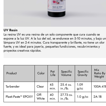
UV Resin
La resina UV es una resina de un solo componente que cura cuando se
expone a la luz UV. A la luz del sol, se endurece en 5-10 minutos, y bajo u
lámpara UV en 2-4 minutos. Cura transparente y brillante, no tiene un olor
fuerte, y es ideal para joyería, pequeñas fundiciones, recubrimientos y
proyectos creativos rápidos.
Mix
Pot
Specific
Specific
Product
Color
Ratio By
Life
Volume
Gravity
Weight
45
25.4 cu.
1.09
Tarbender
Clear
100A:41
min.
in./lb.
g/cc
Off-
40
27.73 cu.
Plasti-Paste™ EPOXY
1.0 g/cc
2A:1B
White
min.
in./lb.