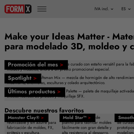
Make your Ideas Matter - Mater
para modelado 3D, moldeo y 
Promoción del mes
>
FormSil 25 — caucho de silicona de curado con estaño versátil para la fa
moldes y modelos, ahora a un precio promocional especial.
Spotlight
>
Buddy Rhodes™ Craftsman Mix — mezcla de hormigón de alto rendimien
mobiliario, encimeras, esculturas y colado arquitectónico.
Últimos productos
>
Nuevo — Skin Illustrator Creations Palette — paleta de maquillaje activad
efectos realistas de prótesis y maquillaje SFX.
Descubre nuestros favoritos
Monster Clay®
>
Mold Star™
>
Smooth
Plastilina de modelado
Caucho de silicona de
Resina de
reutilizable y sin azufre para
platino para fabricar moldes
de curado
fabricación de moldes, FX,
fácilmente con gran detalle y
prototipos
prótesis y escultura.
alta resistencia al desgarro.
modelismo