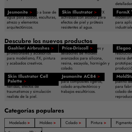
detalladas
Jesmonite
>
Skin Illustrator
>
FormX 
Composite acrílico a base de
Paletas de maquillaje SFX
Herramie
agua para colado, esculturas,
activadas con alcohol para
modelismo
atrezo y elementos
efectos de piel y prótesis
para apli
arquitectónicos.
resistentes al agua.
industrial
Descubre los nuevos productos
Gaahleri Airbrushes
>
Price-Driscoll
>
Elegoo 
Sistemas de aerografía
Agentes desmoldeantes y
Impresora
profesionales y accesorios
selladores de moldes
resolució
para modelismo, FX, pintura
avanzados para silicona,
resina det
y acabados creativos.
resina, escayola, hormigón y
prototipa
colado.
producció
Skin Illustrator Cell
Jesmonite AC84
>
MoldSt
Paleta de maquillaje activada
Sistema de resina acrílica
Caucho de
Palette
>
con alcohol para hematomas,
para composites ligeros,
platino d
heridas, efectos de
colado arquitectónico y
para fabr
traumatismos y simulación
trabajos escultóricos.
colado de
realista de la piel.
reproducc
Categorías populares
Modelado
>
Moldeo
>
Colado
>
Pintura
>
Pigment