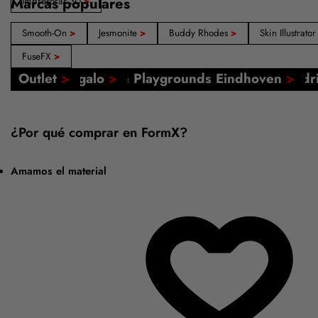
Marcas populares
Impresoras 3D
>
Smooth-On
>
Jesmonite
>
Buddy Rhodes
>
Skin Illustrato
FuseFX
>
Nuestras tiendas: Ámsterdam, Barcelona, Mad
Tutoriales online
FormX Academy
Evento: FormX en Playgrounds Eindhoven
Tarjeta regalo
Outlet
>
>
>
>
>
¿Por qué comprar en FormX?
Amamos el material