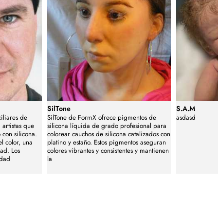
SilTone
S.A.M
iliares de
SilTone de FormX ofrece pigmentos de
asdasd
 artistas que
silicona líquida de grado profesional para
 con silicona.
colorear cauchos de silicona catalizados con
l color, una
platino y estaño. Estos pigmentos aseguran
dad. Los
colores vibrantes y consistentes y mantienen
idad
la