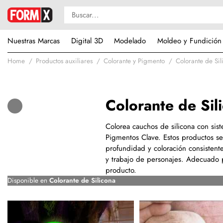
Nuestras Marcas
Digital 3D
Modelado
Moldeo y Fundición
Home
Productos auxiliares
Colorante y Pigmento
Colorante de Sil
Colorante de Sil
Colorea cauchos de silicona con sis
Pigmentos Clave. Estos productos se u
profundidad y coloración consistente
y trabajo de personajes. Adecuado p
producto.
Disponible en
Colorante de Silicona