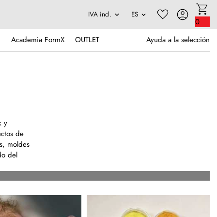
0
Academia FormX
OUTLET
Ayuda a la selección
k y
ectos de
es, moldes
do del