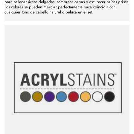
para rellenar áreas delgadas, sombrear calvas o oscurecer raíces grises.
Los colores se pueden mezclar perfectamente para coincidir con
cualquier tono de cabello natural o peluca en el set.