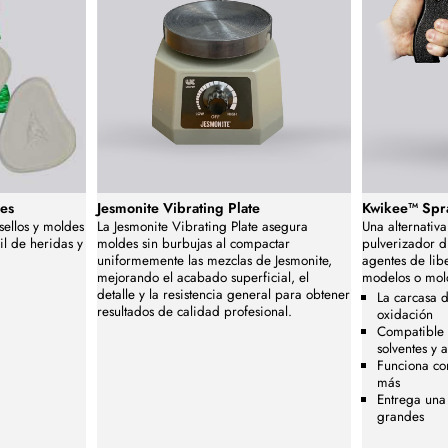
des
Jesmonite Vibrating Plate
Kwikee™ Spr
sellos y moldes
La Jesmonite Vibrating Plate asegura
Una alternativa
il de heridas y
moldes sin burbujas al compactar
pulverizador d
uniformemente las mezclas de Jesmonite,
agentes de lib
mejorando el acabado superficial, el
modelos o mol
detalle y la resistencia general para obtener
La carcasa d
resultados de calidad profesional.
oxidación
Compatible 
solventes y 
Funciona co
más
Entrega una 
grandes