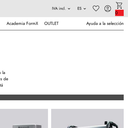
0
Academia FormX
OUTLET
Ayuda a la selección
 la
es de
tá