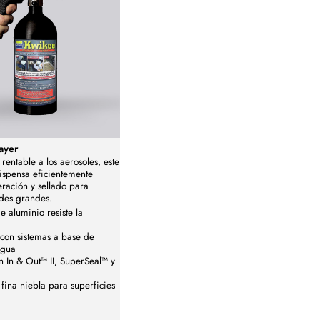
ayer
 rentable a los aerosoles, este
ispensa eficientemente
eración y sellado para
des grandes.
e aluminio resiste la
con sistemas a base de
agua
n In & Out™ II, SuperSeal™ y
fina niebla para superficies