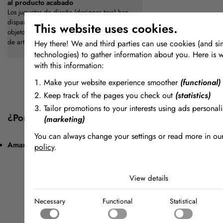
al producto acabado
Los juguetes de diseño (designer toys) han
disparado su popularidad, pasando de ser
This website uses cookies.
objetos de coleccionista de nicho a una forma
de arte mayoritaria....
Hey there! We and third parties can use cookies (and sim
technologies) to gather information about you. Here is 
with this information:
Make your website experience smoother
(functional)
Keep track of the pages you check out
(statistics)
Tailor promotions to your interests using ads personali
¿Por qué comprar en FormX?
(marketing)
You can always change your settings or read more in ou
Amamos el material
policy
.
The cookies we use by category
View details
Necessary
Necessary cookies help make a website usable by enablin
Necessary
Functional
Statistical
functions like page navigation and access to secure areas 
Functional
website. The website cannot function properly without the
Functional cookies enable a website to remember informat