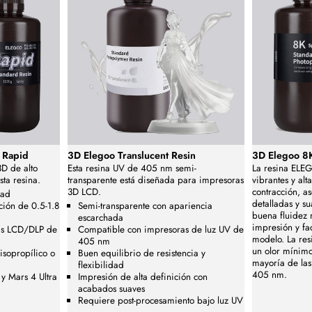
- Rapid
3D Elegoo Translucent Resin
3D Elegoo 8
D de alto
Esta resina UV de 405 nm semi-
La resina ELE
sta resina.
transparente está diseñada para impresoras
vibrantes y alt
3D LCD.
contracción, 
dad
detalladas y su
ión de 0.5-1.8
Semi-transparente con apariencia
buena fluidez 
escarchada
impresión y fac
as LCD/DLP de
Compatible con impresoras de luz UV de
modelo. La res
405 nm
un olor mínimo
isopropílico o
Buen equilibrio de resistencia y
mayoría de la
flexibilidad
405 nm.
y Mars 4 Ultra
Impresión de alta definición con
acabados suaves
Requiere post-procesamiento bajo luz UV