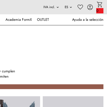
0
Academia FormX
OUTLET
Ayuda a la selección
a
 y cumplen
rmiten