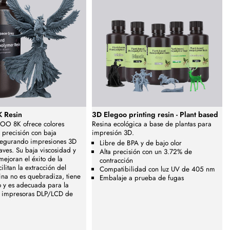
K Resin
3D Elegoo printing resin - Plant based
GOO 8K ofrece colores
Resina ecológica a base de plantas para
a precisión con baja
impresión 3D.
asegurando impresiones 3D
Libre de BPA y de bajo olor
aves. Su baja viscosidad y
Alta precisión con un 3.72% de
mejoran el éxito de la
contracción
ilitan la extracción del
Compatibilidad con luz UV de 405 nm
ina no es quebradiza, tiene
Embalaje a prueba de fugas
 y es adecuada para la
s impresoras DLP/LCD de