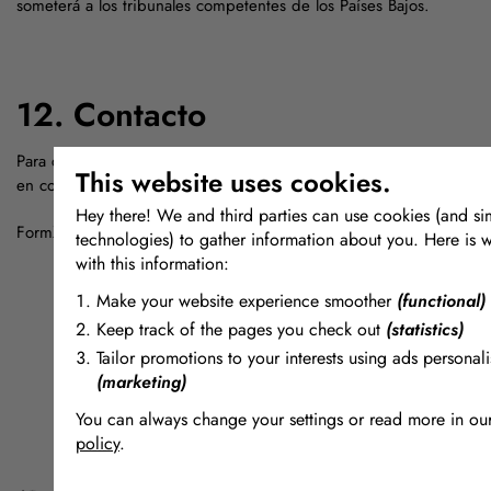
someterá a los tribunales competentes de los Países Bajos.
12. Contacto
Para cualquier consulta relacionada con este descargo de respons
This website uses cookies.
en contacto con:
Hey there! We and third parties can use cookies (and sim
FormX
www.formx.eu
Correo electrónico:info@formx.nl
technologies) to gather information about you. Here is 
with this information:
Make your website experience smoother
(functional)
Keep track of the pages you check out
(statistics)
Tailor promotions to your interests using ads personali
(marketing)
You can always change your settings or read more in ou
policy
.
The cookies we use by category