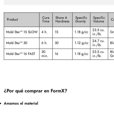
Cure
Shore A
Specific
Specific
Product
C
Time
Hardness
Gravity
Volume
23.5 cu.
Mold Star™ 15 SLOW
4 h.
15
1.18 g/cc
Gr
in./lb.
24.7 cu.
Mold Star™ 30
6 h.
30
1.12 g/cc
Bl
in./lb.
30
23.5 cu.
Bl
Mold Star™ 16 FAST
16
1.18 g/cc
min.
in./lb.
Gr
¿Por qué comprar en FormX?
Amamos el material