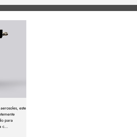
 aerosoles, este
entemente
ado para
a c
...