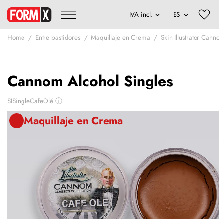
Home
Entre bastidores
Maquillaje en Crema
Skin Illustrator Cann
Cannom Alcohol Singles
SISingleCafeOlé
ⓘ
Maquillaje en Crema