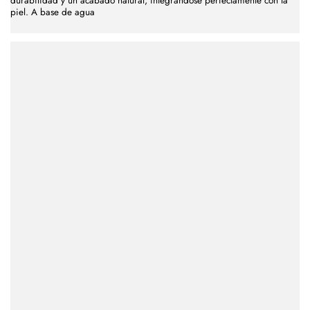
durabilidad y un acabado natural, integrándose perfectamente con la
piel. A base de agua