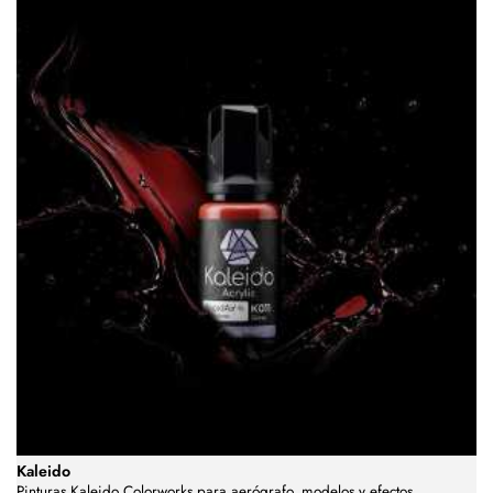
Kaleido
Pinturas Kaleido Colorworks para aerógrafo, modelos y efectos.