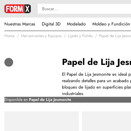
Nuestras Marcas
Digital 3D
Modelado
Moldeo y Fundición
Home
Herramientas y Equipos
Lijado y Pulido
Papel de Lija Jesm
Papel de Lija Je
El Papel de Lija Jesmonite es ideal 
realzando detalles para un acabado 
bloques de lijado en superficies plan
industriales.
Disponible en
Papel de Lija Jesmonite