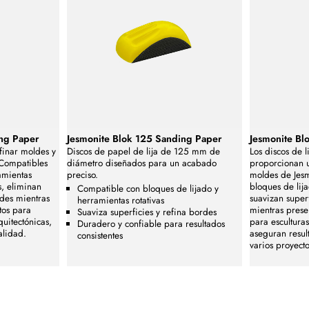
ing Paper
Jesmonite Blok 125 Sanding Paper
Jesmonite Bl
finar moldes y
Discos de papel de lija de 125 mm de
Los discos de 
 Compatibles
diámetro diseñados para un acabado
proporcionan 
amientas
preciso.
moldes de Jes
s, eliminan
bloques de lija
Compatible con bloques de lijado y
rdes mientras
suavizan super
herramientas rotativas
ctos para
mientras preser
Suaviza superficies y refina bordes
quitectónicas,
para esculturas
Duradero y confiable para resultados
alidad.
aseguran resul
consistentes
varios proyecto