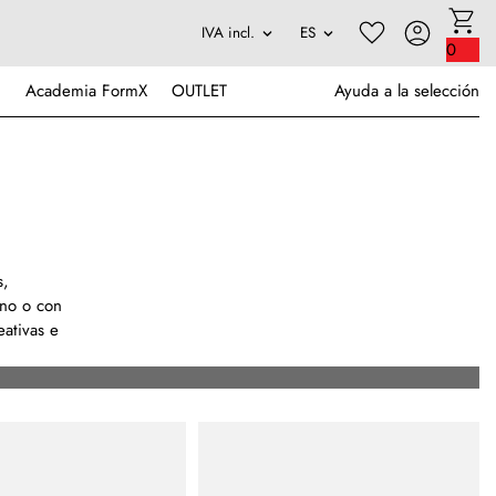
0
Academia FormX
OUTLET
Ayuda a la selección
s,
ano o con
eativas e