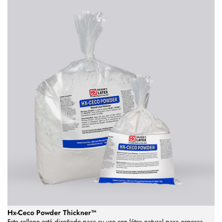
Hx-Ceco Powder Thickner™
Este relleno está diseñado para su uso con látex natural
para espesar