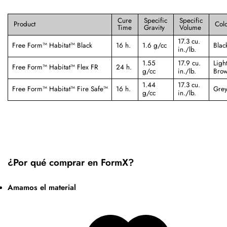
Cure
Specific
Specific
Product
Col
Time
Gravity
Volume
17.3 cu.
Free Form™ Habitat™ Black
16 h.
1.6 g/cc
Blac
in./lb.
1.55
17.9 cu.
Ligh
Free Form™ Habitat™ Flex FR
24 h.
g/cc
in./lb.
Bro
1.44
17.3 cu.
Free Form™ Habitat™ Fire Safe™
16 h.
Gre
g/cc
in./lb.
¿Por qué comprar en FormX?
Amamos el material