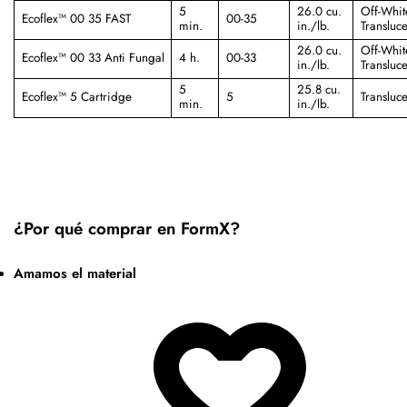
5
26.0 cu.
Off-Whit
Ecoflex™ 00 35 FAST
00-35
min.
in./lb.
Transluce
26.0 cu.
Off-Whit
Ecoflex™ 00 33 Anti Fungal
4 h.
00-33
in./lb.
Transluce
5
25.8 cu.
Ecoflex™ 5 Cartridge
5
Transluce
min.
in./lb.
¿Por qué comprar en FormX?
Amamos el material