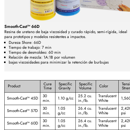
Smooth-Cast™ 66D
Resina de uretano de baja viscosidad y curado rápido, semi-rígida, ideal
para prototipos y modelos resistentes a impactos.
Dureza Shore: 66D
Tiempo de trabajo: 7 min
Tiempo de desmoldeo: 60 min
Relación de mezcla: 1A:1B por volumen
bajas viscosidades para minimizar la retención de burbujas
Cure
Specific
Specific
Tensi
Product
Color
Time
Gravity
Volume
Stre
30
25.2 cu.
Translucent
Smooth-Cast™ 45D
1.10 g/cc
1,560
min.
in./lb.
White
30
1.05
26.4 cu.
Translucent
2,42
Smooth-Cast™ 57D
min.
g/cc
in./lb.
White
psi
30
1.05
26.4 cu.
Translucent
2,42
Smooth-Cast™ 60D
min.
g/cc
in./lb.
White
psi