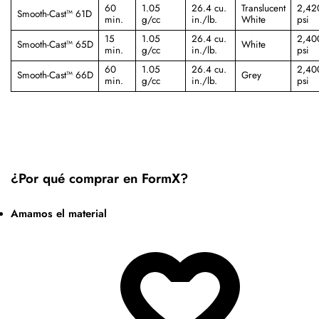
60
1.05
26.4 cu.
Translucent
2,42
Smooth-Cast™ 61D
min.
g/cc
in./lb.
White
psi
15
1.05
26.4 cu.
2,40
Smooth-Cast™ 65D
White
min.
g/cc
in./lb.
psi
60
1.05
26.4 cu.
2,40
Smooth-Cast™ 66D
Grey
min.
g/cc
in./lb.
psi
¿Por qué comprar en FormX?
Amamos el material