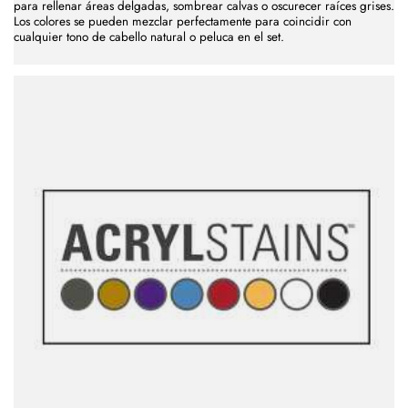
para rellenar áreas delgadas, sombrear calvas o oscurecer raíces grises.
Los colores se pueden mezclar perfectamente para coincidir con
cualquier tono de cabello natural o peluca en el set.