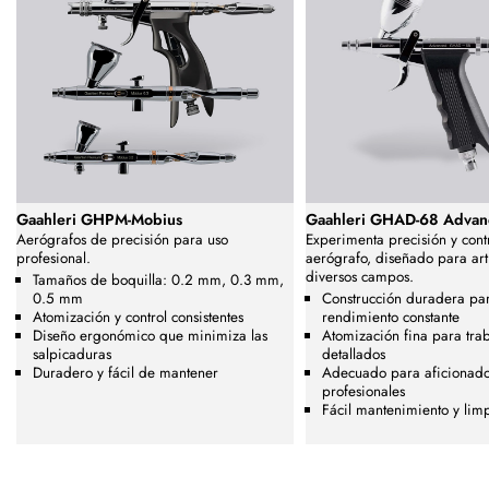
Gaahleri GHPM-Mobius
Gaahleri GHAD-68 Adva
Aerógrafos de precisión para uso
Experimenta precisión y contr
profesional.
aerógrafo, diseñado para art
diversos campos.
Tamaños de boquilla: 0.2 mm, 0.3 mm,
0.5 mm
Construcción duradera pa
Atomización y control consistentes
rendimiento constante
Diseño ergonómico que minimiza las
Atomización fina para tra
salpicaduras
detallados
Duradero y fácil de mantener
Adecuado para aficionado
profesionales
Fácil mantenimiento y lim