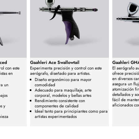
nced
Gaahleri Ace Swallowtail
Gaahleri GH
ol con este
Experimenta precisión y control con este
El aerógrafo 
istas en
aerógrafo, diseñado para artistas.
ofrece precisió
en diversos c
Diseño ergonómico para mayor
asegura un flu
ra un
comodidad
atomización fi
Adecuado para maquillaje, arte
detallados y s
bajos
corporal, modelos y bellas artes
fácil de manten
Rendimiento consistente con
aficionados co
s y
componentes de calidad
Ideal tanto para principiantes como para
pieza
artistas experimentados