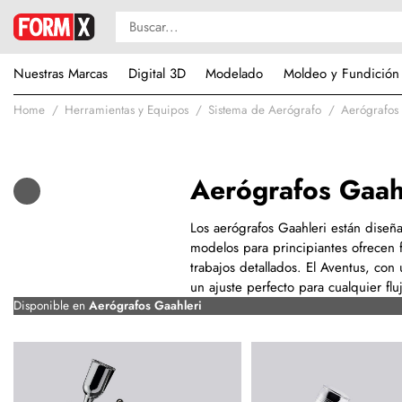
Nuestras Marcas
Digital 3D
Modelado
Moldeo y Fundición
Home
Herramientas y Equipos
Sistema de Aerógrafo
Aerógrafos
Aerógrafos Gaah
Los aerógrafos Gaahleri están diseña
modelos para principiantes ofrecen f
trabajos detallados. El Aventus, con
un ajuste perfecto para cualquier flu
Disponible en
Aerógrafos Gaahleri