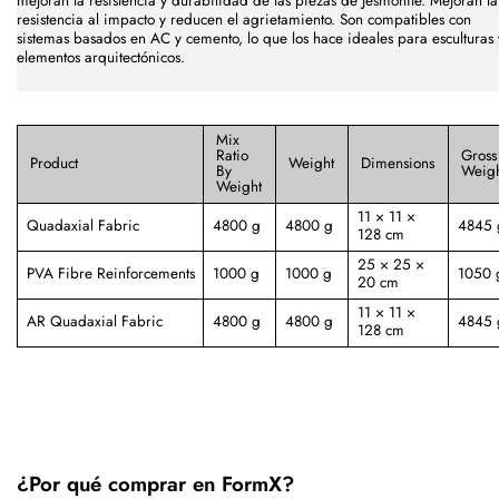
mejoran la resistencia y durabilidad de las piezas de Jesmonite. Mejoran la
resistencia al impacto y reducen el agrietamiento. Son compatibles con
sistemas basados en AC y cemento, lo que los hace ideales para esculturas 
elementos arquitectónicos.
Mix
Ratio
Gross
Product
Weight
Dimensions
By
Weig
Weight
11 × 11 ×
Quadaxial Fabric
4800 g
4800 g
4845 
128 cm
25 × 25 ×
PVA Fibre Reinforcements
1000 g
1000 g
1050 
20 cm
11 × 11 ×
AR Quadaxial Fabric
4800 g
4800 g
4845 
128 cm
¿Por qué comprar en FormX?