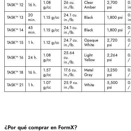
1.08
26 cu.
Clear
2,700
0
TASK™ 12
16 h.
g/cc
in./lb.
Amber
psi
in
20
24.1 cu.
0
TASK™ 13
1.15 g/cc
Black
1,800 psi
min.
in./lb.
in
45
24.1 cu.
0
TASK™ 14
1.15 g/cc
Black
1,800 psi
min.
in./lb.
/ 
24.7 cu.
Opaque
2,720
0
TASK™ 15
1 h.
1.12 g/cc
in./lb.
White
psi
/ 
25.64
1.08
Light
2,264
0
TASK™ 16
24 h.
cu.
g/cc
Yellow
psi
/ 
in./lb.
1.57
17.6 cu.
Metal
3,250
0
TASK™ 18
16 h.
g/cc
in./lb.
Gray
psi
/ 
1.07
25.9 cu.
5,500
0
TASK™ 21
1 h.
White
g/cc
in./lb.
psi
/ 
¿Por qué comprar en FormX?