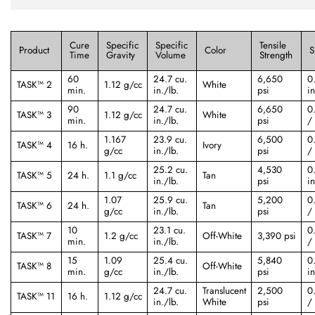
Cure
Specific
Specific
Tensile
Product
Color
S
Time
Gravity
Volume
Strength
60
24.7 cu.
6,650
0
TASK™ 2
1.12 g/cc
White
min.
in./lb.
psi
in
90
24.7 cu.
6,650
0
TASK™ 3
1.12 g/cc
White
min.
in./lb.
psi
/ 
1.167
23.9 cu.
6,500
0
TASK™ 4
16 h.
Ivory
g/cc
in./lb.
psi
/ 
25.2 cu.
4,530
0
TASK™ 5
24 h.
1.1 g/cc
Tan
in./lb.
psi
in
1.07
25.9 cu.
5,200
0
TASK™ 6
24 h.
Tan
g/cc
in./lb.
psi
/ 
10
23.1 cu.
0.
TASK™ 7
1.2 g/cc
Off-White
3,390 psi
min.
in./lb.
/ 
15
1.09
25.4 cu.
5,840
0.
TASK™ 8
Off-White
min.
g/cc
in./lb.
psi
in
24.7 cu.
Translucent
2,500
0
TASK™ 11
16 h.
1.12 g/cc
in./lb.
White
psi
/ 