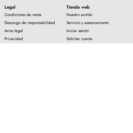
Legal
Tienda web
Condiciones de venta
Nuestro surtido
Descargo de responsabilidad
Servicio y asesoramiento
Aviso legal
Iniciar sesión
Privacidad
Solicitar cuenta
Acerca de
Comunidad
Nuestra misión
Boletín
Contacto
LinkedIn
Blog
Facebook
Instagram