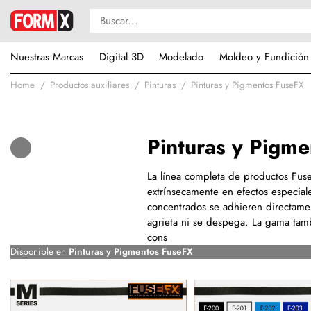
Nuestras Marcas
Digital 3D
Modelado
Moldeo y Fundición
Home
Productos auxiliares
Pinturas
Pinturas y Pigmentos FuseFX
Pinturas y Pigm
La línea completa de productos FuseF
extrínsecamente en efectos especiale
concentrados se adhieren directament
agrieta ni se despega. La gama tambi
cons
Disponible en
Pinturas y Pigmentos FuseFX