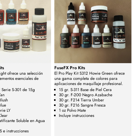
ts
FuseFX Pro Kits
ight ofrece una selección
El Pro Play Kit S312 Howie Green ofrece
ementos esenciales de
una gama completa de colores para
aplicaciones de maquillaje profesional.
l Serie S-301 de 15g
15 gr. S-311 Base de Piel Cera
Tan
30 gr. F-200 Negro Azabache
Blush
30 gr. F214 Tierra Umber
Blue
30 gr. F216 Sangre Fresca
rie LY
1 oz Polvo Mate
lear
Incluye instrucciones
atificante Soluble en Agua
 e instrucciones