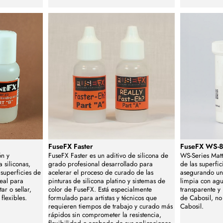
FuseFX Faster
FuseFX WS-8
ón y
FuseFX Faster es un aditivo de silicona de
WS-Series Matt
 siliconas,
grado profesional desarrollado para
de las superfic
superficies de
acelerar el proceso de curado de las
asegurando un
deal para
pinturas de silicona platino y sistemas de
limpia con agu
ar o sellar,
color de FuseFX. Está especialmente
transparente y 
flexibles.
formulado para artistas y técnicos que
de Cabosil, no
requieren tiempos de trabajo y curado más
Cabosil.
rápidos sin comprometer la resistencia,