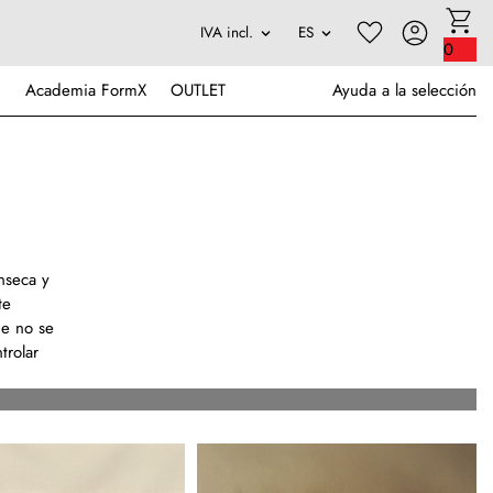
0
Academia FormX
OUTLET
Ayuda a la selección
nseca y
te
ue no se
trolar