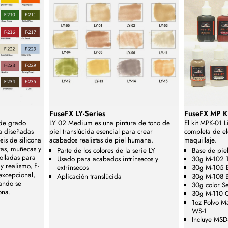
FuseFX LY-Series
FuseFX MP Ki
 de grado
LY 02 Medium es una pintura de tono de
El kit MPK-01 L
na diseñadas
piel translúcida esencial para crear
completa de el
sis de silicona
acabados realistas de piel humana.
maquillaje.
ras, muñecas y
Parte de los colores de la serie LY
Base de pie
rolladas para
Usado para acabados intrínsecos y
30g M-102 
y realismo, F-
extrínsecos
30g M-105 
excepcional,
Aplicación translúcida
30g M-108 
uando se
30g color Se
ona.
30g M-110 C
1oz Polvo M
WS-1
Incluye MSDS