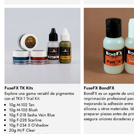
FuseFX TK Kits
FuseFX BondFX
Explore una gama versátil de pigmentos
BondFX es un agente de uni
con el TKX-1 Trial Kit.
imprimación profesional para
mejorando la adhesión entre 
10g M-102 Tan
silicona u otros materiales. I
10g M-105 Blush
preparar piezas antes de pint
10g F-218 Sasha Vein Blue
asegura uniones duraderas y 
10g F-228 Scarline
10g F-234 5 O'shadow
20g M/F Clear