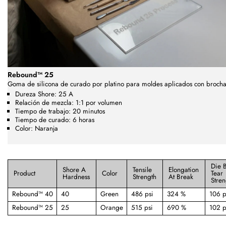
Rebound™ 25
Goma de silicona de curado por platino para moldes aplicados con brocha
Dureza Shore: 25 A
Relación de mezcla: 1:1 por volumen
Tiempo de trabajo: 20 minutos
Tiempo de curado: 6 horas
Color: Naranja
Die 
Shore A
Tensile
Elongation
Product
Color
Tear
Hardness
Strength
At Break
Stren
Rebound™ 40
40
Green
486 psi
324 %
106 p
Rebound™ 25
25
Orange
515 psi
690 %
102 p