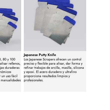
Japanese Putty Knife
0, 80 y 100
Los Japanese Scrapers ofrecen un control
lisar rellenos,
preciso y flexible para alisar, dar forma y
ojas duraderas
refinar trabajos de arcilla, masilla, silicona
onómicos
y epoxi. El acero duradero y ultrafino
 un uso fácil
proporciona resultados limpios y
e, manualidades
profesionales.