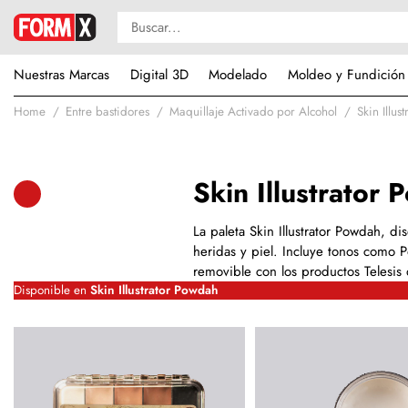
Nuestras Marcas
Digital 3D
Modelado
Moldeo y Fundición
Home
Entre bastidores
Maquillaje Activado por Alcohol
Skin Illus
Skin Illustrator
La paleta Skin Illustrator Powdah, d
heridas y piel. Incluye tonos como 
removible con los productos Telesis 
Disponible en
Skin Illustrator Powdah