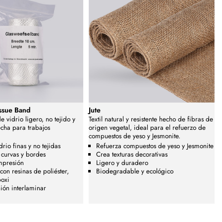
issue Band
Jute
e vidrio ligero, no tejido y
Textil natural y resistente hecho de fibras de
cha para trabajos
origen vegetal, ideal para el refuerzo de
compuestos de yeso y Jesmonite.
drio finas y no tejidas
Refuerza compuestos de yeso y Jesmonite
 curvas y bordes
Crea texturas decorativas
mpresión
Ligero y duradero
on resinas de poliéster,
Biodegradable y ecológico
poxi
ión interlaminar