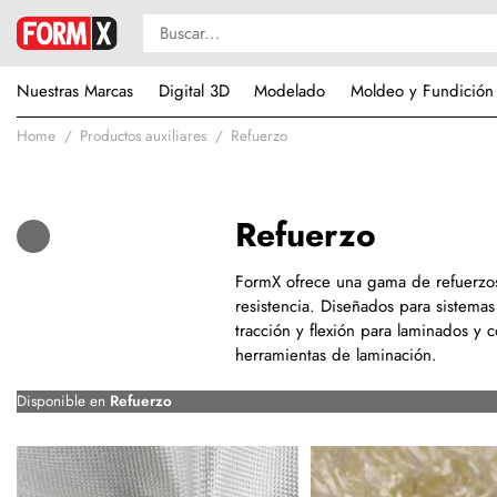
Nuestras Marcas
Digital 3D
Modelado
Moldeo y Fundición
Home
Productos auxiliares
Refuerzo
Refuerzo
FormX ofrece una gama de refuerzos d
resistencia. Diseñados para sistemas d
tracción y flexión para laminados y 
herramientas de laminación.
Disponible en
Refuerzo