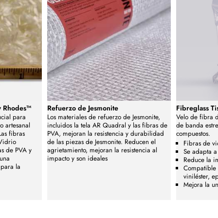
y Rhodes™
Refuerzo de Jesmonite
Fibreglass T
ucial para
Los materiales de refuerzo de Jesmonite,
Velo de fibra d
o artesanal
incluidos la tela AR Quadral y las fibras de
de banda estre
as fibras
PVA, mejoran la resistencia y durabilidad
compuestos.
Vidrio
de las piezas de Jesmonite. Reducen el
Fibras de vi
ras de PVA y
agrietamiento, mejoran la resistencia al
Se adapta a
 una
impacto y son ideales
Reduce la i
 para la
Compatible c
viniléster, e
Mejora la un