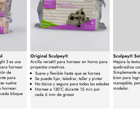
ol
Original Sculpey®
Sculpey® So
ght 3 es una
Arcilla versátil para hornear en horno para
Mejora la textu
 para hornear
proyectos creativos.
quebradiza con
ción de
Simplemente a
Suave y flexible hasta que se hornea
nte para
bien para logr
Se puede lijar, taladrar, tallar y pintar
 se vuelve
manejable, per
No tóxica y segura para todas las edades
e hornear.
modelar.
Hornee a 130°C durante 15 min por
, cada bloque
cada 6 mm de grosor