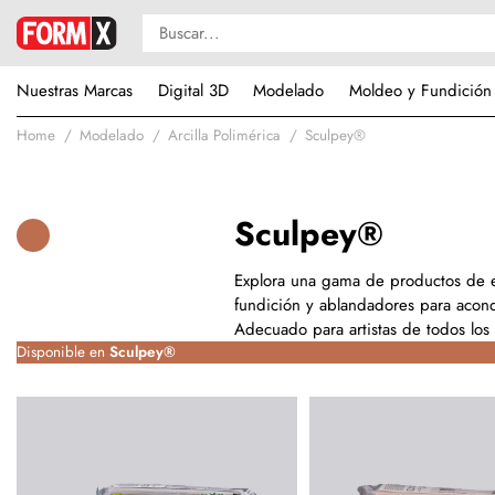
Nuestras Marcas
Digital 3D
Modelado
Moldeo y Fundición
Home
Modelado
Arcilla Polimérica
Sculpey®
Sculpey®
Explora una gama de productos de es
fundición y ablandadores para acond
Adecuado para artistas de todos los 
Disponible en
Sculpey®