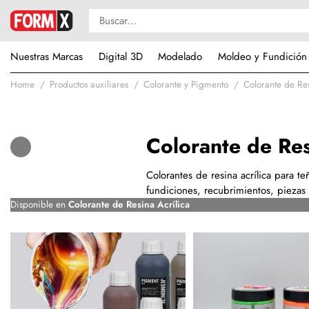
Nuestras Marcas
Digital 3D
Modelado
Moldeo y Fundición
Home
Productos auxiliares
Colorante y Pigmento
Colorante de Res
Colorante de Res
Colorantes de resina acrílica para te
fundiciones, recubrimientos, piezas
Disponible en
Colorante de Resina Acrílica