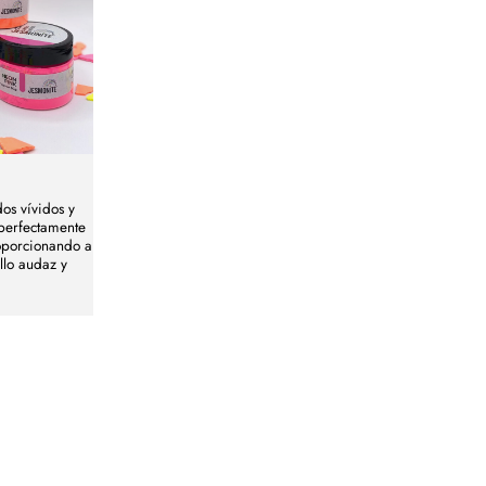
os vívidos y
 perfectamente
roporcionando a
llo audaz y