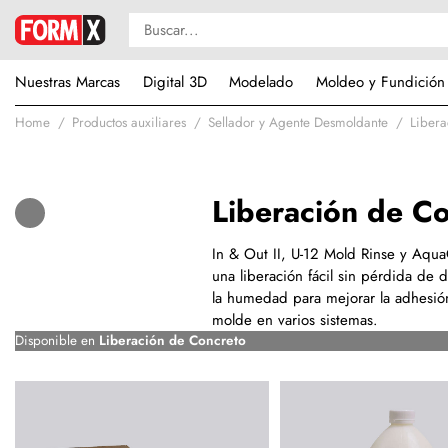
Nuestras Marcas
Digital 3D
Modelado
Moldeo y Fundición
Home
Productos auxiliares
Sellador y Agente Desmoldante
Libera
Liberación de C
In & Out II, U-12 Mold Rinse y Aqua
una liberación fácil sin pérdida de
la humedad para mejorar la adhesión.
molde en varios sistemas.
Disponible en
Liberación de Concreto