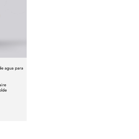
de agua para
aire
olde