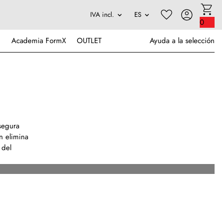
0
Academia FormX
OUTLET
Ayuda a la selección
segura
n elimina
 del