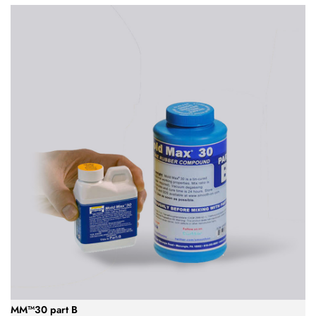
MM™30 part B