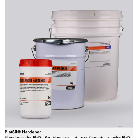
PlatSil® Hardener
El endurecedor PlatSil Part H mejora la dureza Shore de los geles PlatSil