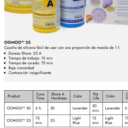
OOMOO™ 25
Caucho de silicona fácil de usar con una proporción de mezcla de 1:1.
Dureza Shore: 25 A
Tiempo de trabajo: 15 min
Tiempo de curado: 75 min
Baja viscosidad
Contracción insignificante
Cure
Shore A
Pot
C
Product
Color
Color
Time
Hardness
Life
T
30
OOMOO™ 30
6 h.
30
Lavender
Lavender
6 
min.
75
Light
15
Light
7
OOMOO™ 25
25
min.
Blue
min.
Blue
m