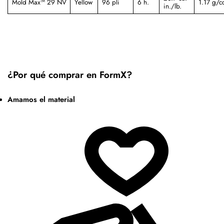
Mold Max™ 29 NV
Yellow
96 pli
6 h.
1.17 g/c
in./lb.
¿Por qué comprar en FormX?
Amamos el material