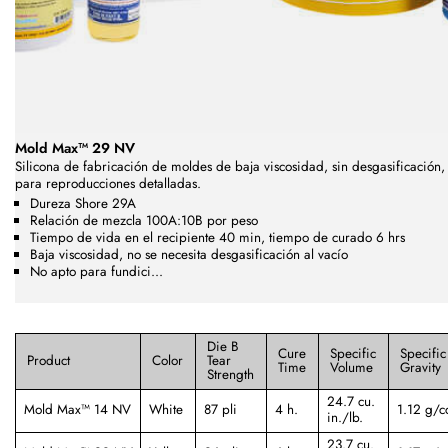
Mold Max™ 29 NV
Silicona de fabricación de moldes de baja viscosidad, sin desgasificación,
para reproducciones detalladas.
Dureza Shore 29A
Relación de mezcla 100A:10B por peso
Tiempo de vida en el recipiente 40 min, tiempo de curado 6 hrs
Baja viscosidad, no se necesita desgasificación al vacío
No apto para fundici...
Die B
Cure
Specific
Specific
Product
Color
Tear
Time
Volume
Gravity
Strength
24.7 cu.
Mold Max™ 14 NV
White
87 pli
4 h.
1.12 g/c
in./lb.
23.7 cu.