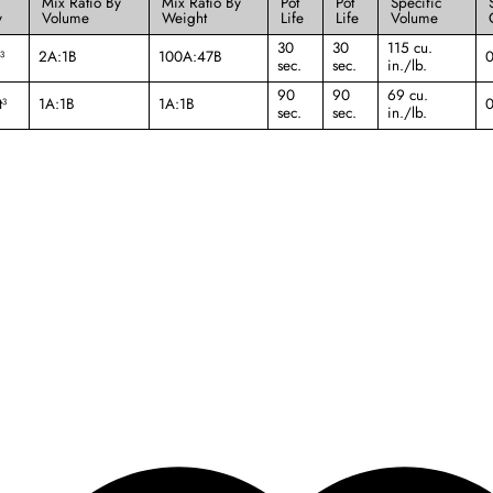
Mix Ratio By
Mix Ratio By
Pot
Pot
Specific
y
Volume
Weight
Life
Life
Volume
30
30
115 cu.
³
2A:1B
100A:47B
0
sec.
sec.
in./lb.
90
90
69 cu.
t³
1A:1B
1A:1B
0
sec.
sec.
in./lb.