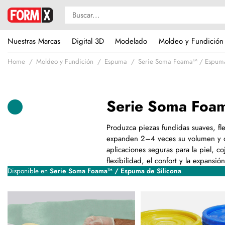
Nuestras Marcas
Digital 3D
Modelado
Moldeo y Fundición
Home
Moldeo y Fundición
Espuma
Serie Soma Foama™ / Espuma
Serie Soma Foam
Produzca piezas fundidas suaves, fle
expanden 2–4 veces su volumen y ofr
aplicaciones seguras para la piel, c
flexibilidad, el confort y la expans
Disponible en
Serie Soma Foama™ / Espuma de Silicona