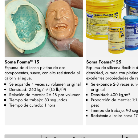
Soma Foama™ 15
Soma Foama™ 25
Espuma de silicona platino de dos
Espuma de silicona flexible d
componentes, suave, con alta resistencia al
densidad, curada con platino
calor y al agua.
excelentes propiedades de re
Se expande 4 veces su volumen original
Se expande 2-3 veces su 
Densidad: 240 kg/m³ (15 lb/ft³)
original
Relación de mezcla: 2A:1B por volumen
Densidad: 400 kg/m³
Tiempo de trabajo: 30 segundos
Proporción de mezcla: 1:1
Tiempo de curado: 1 hora
peso
Tiempo de trabajo: 90 se
Resistente al calor hasta 1