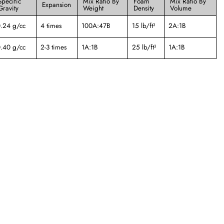
Specific
Mix Ratio By
Foam
Mix Ratio By
Expansion
Gravity
Weight
Density
Volume
.24 g/cc
4 times
100A:47B
15 lb/ft³
2A:1B
.40 g/cc
2-3 times
1A:1B
25 lb/ft³
1A:1B