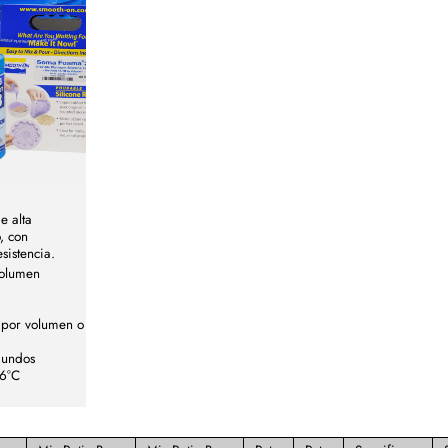
e alta
, con
sistencia.
volumen
 por volumen o
gundos
76°C