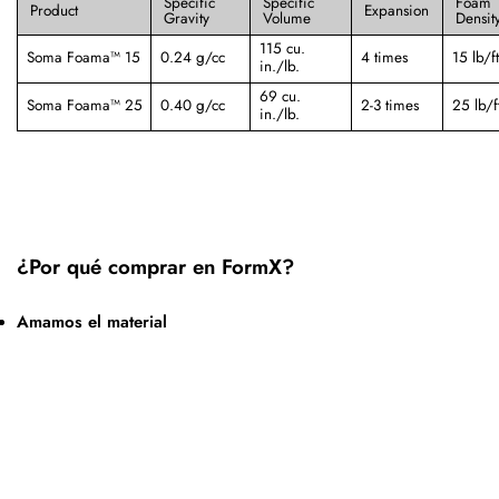
Specific
Specific
Foam
Product
Expansion
Gravity
Volume
Densit
115 cu.
Soma Foama™ 15
0.24 g/cc
4 times
15 lb/ft
in./lb.
69 cu.
Soma Foama™ 25
0.40 g/cc
2-3 times
25 lb/f
in./lb.
¿Por qué comprar en FormX?
Amamos el material