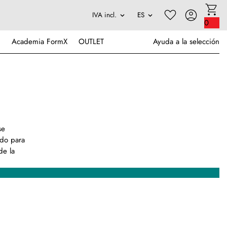
0
Academia FormX
OUTLET
Ayuda a la selección
se
ado para
de la