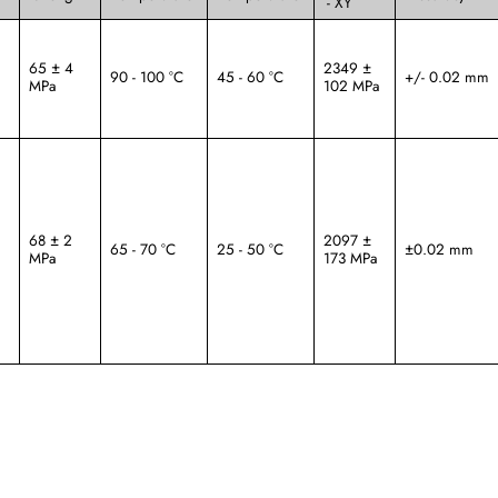
- XY
65 ± 4
2349 ±
90 - 100 °C
45 - 60 °C
+/- 0.02 mm
MPa
102 MPa
68 ± 2
2097 ±
65 - 70 °C
25 - 50 °C
±0.02 mm
MPa
173 MPa