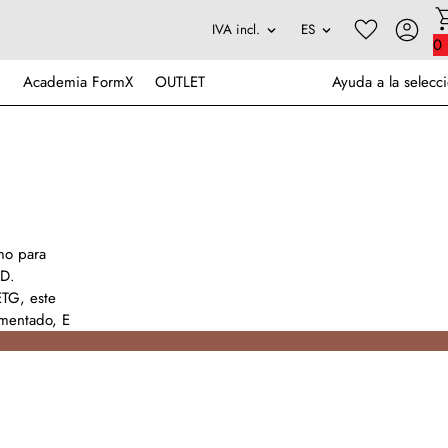
0
Academia FormX
OUTLET
Ayuda a la selecc
mo para
3D.
ETG, este
imentado, E