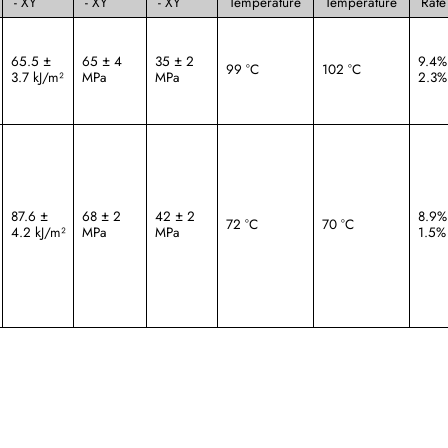
- XY
- XY
- XY
Temperature
Temperature
Rate
65.5 ±
65 ± 4
35 ± 2
9.4%
99 °C
102 °C
3.7 kJ/m²
MPa
MPa
2.3%
87.6 ±
68 ± 2
42 ± 2
8.9%
72 °C
70 °C
4.2 kJ/m²
MPa
MPa
1.5%