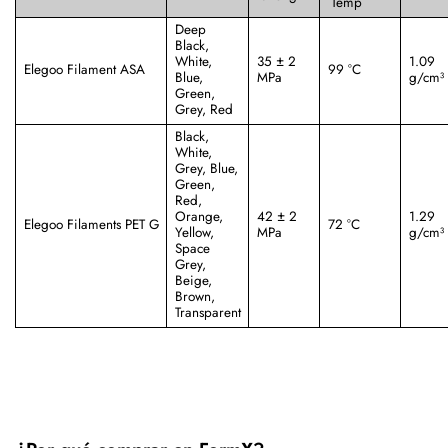
Temp
Deep
Black,
White,
35 ± 2
1.09
Elegoo Filament ASA
99 °C
Blue,
MPa
g/cm³
Green,
Grey, Red
Black,
White,
Grey, Blue,
Green,
Red,
Orange,
42 ± 2
1.29
Elegoo Filaments PET G
72 °C
Yellow,
MPa
g/cm³
Space
Grey,
Beige,
Brown,
Transparent