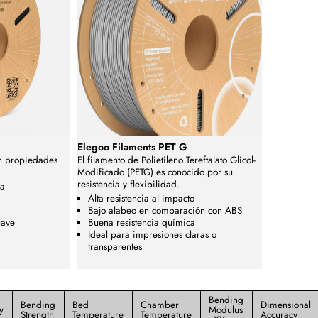
Elegoo Filaments PET G
n propiedades
El filamento de Polietileno Tereftalato Glicol-
Modificado (PETG) es conocido por su
resistencia y flexibilidad.
za
Alta resistencia al impacto
Bajo alabeo en comparación con ABS
uave
Buena resistencia química
Ideal para impresiones claras o
transparentes
Bending
Bending
Bed
Chamber
Dimensional
y
Modulus
Strength
Temperature
Temperature
Accuracy