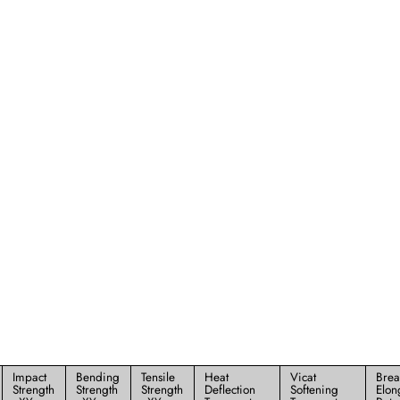
Impact
Bending
Tensile
Heat
Vicat
Brea
Strength
Strength
Strength
Deflection
Softening
Elon