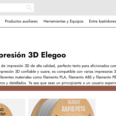
Productos auxiliares
Herramientas y Equipos
Entre bastidores
presión 3D Elegoo
 de impresión 3D de alta calidad, perfecto tanto para aficionados co
mpresión 3D confiable y suave, es compatible con varias impresoras 
iferentes materiales como filamento PLA, filamento ABS y filamento P
ros y detallados. Ya sea que seas un principiante o un usuario exper