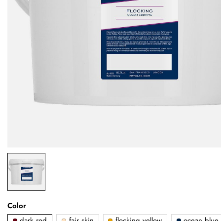
Color
dark red
fair skin
flocking yellow
ocean blue