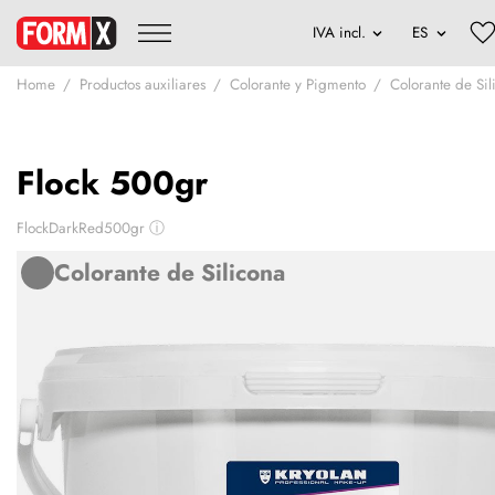
Home
Productos auxiliares
Colorante y Pigmento
Colorante de Sil
Flock 500gr
FlockDarkRed500gr
ⓘ
Colorante de Silicona